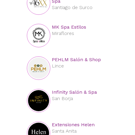
Spa
Santiago de Surco
MK Spa Estilos
Miraflores
PEHLM Salón & Shop
Lince
Infinity Salón & Spa
San Borja
Extensiones Helen
Santa Anita