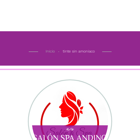
Inicio
tinte sin amoniaco
SALÓN SPA ANDINO