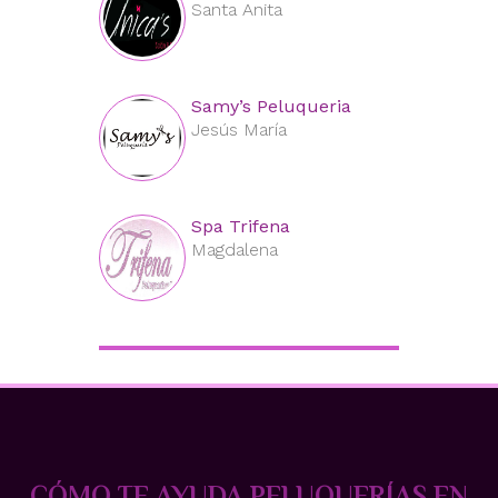
Santa Anita
Samy’s Peluqueria
Jesús María
Spa Trifena
Magdalena
CÓMO TE AYUDA PELUQUERÍAS EN