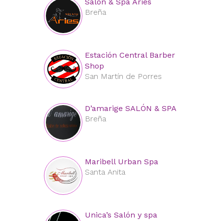
Salón & Spa Aries
Breña
Estación Central Barber
Shop
San Martín de Porres
D’amarige SALÓN & SPA
Breña
Maribell Urban Spa
Santa Anita
Unica’s Salón y spa