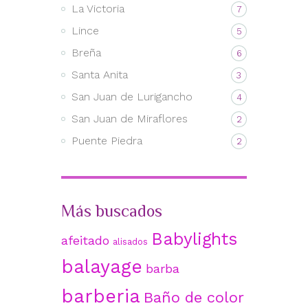
La Victoria
7
Lince
5
Breña
6
Santa Anita
3
San Juan de Lurigancho
4
San Juan de Miraflores
2
Puente Piedra
2
Más buscados
Babylights
afeitado
alisados
balayage
barba
barberia
Baño de color