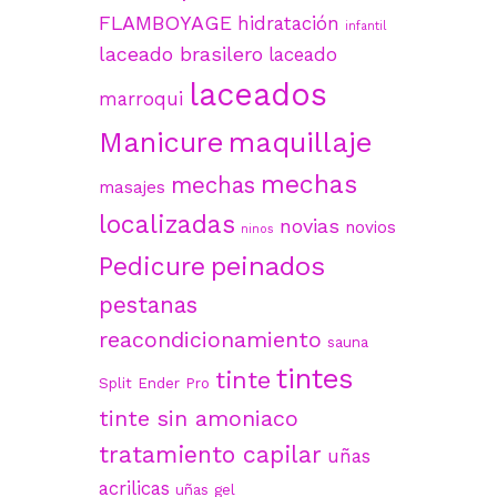
FLAMBOYAGE
hidratación
infantil
laceado brasilero
laceado
laceados
marroqui
maquillaje
Manicure
mechas
mechas
masajes
localizadas
novias
novios
ninos
peinados
Pedicure
pestanas
reacondicionamiento
sauna
tintes
tinte
Split Ender Pro
tinte sin amoniaco
tratamiento capilar
uñas
acrilicas
uñas gel